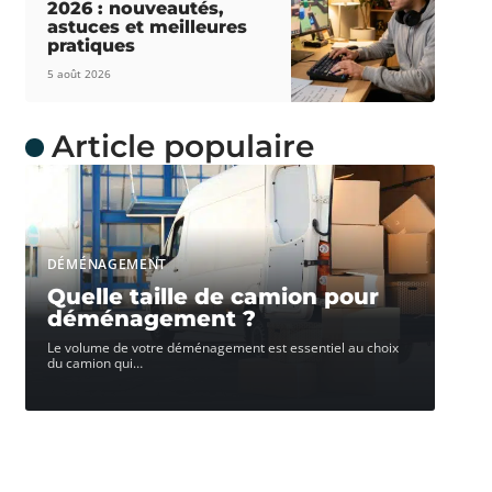
2026 : nouveautés,
astuces et meilleures
pratiques
5 août 2026
Article populaire
DÉMÉNAGEMENT
Quelle taille de camion pour
déménagement ?
Le volume de votre déménagement est essentiel au choix
du camion qui
…