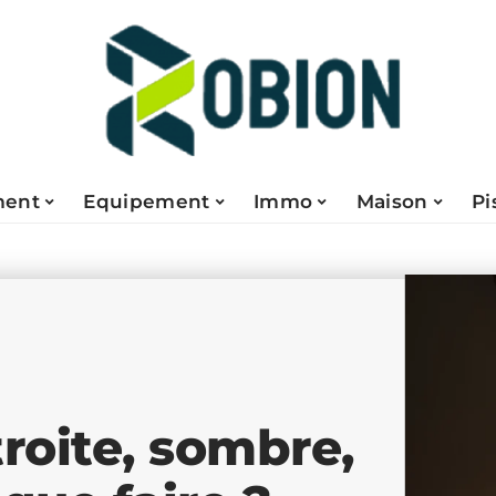
ent
Equipement
Immo
Maison
Pi
troite, sombre,