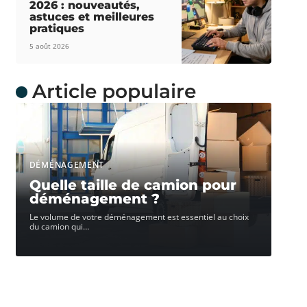
2026 : nouveautés,
astuces et meilleures
pratiques
5 août 2026
Article populaire
DÉMÉNAGEMENT
Quelle taille de camion pour
déménagement ?
Le volume de votre déménagement est essentiel au choix
du camion qui
…