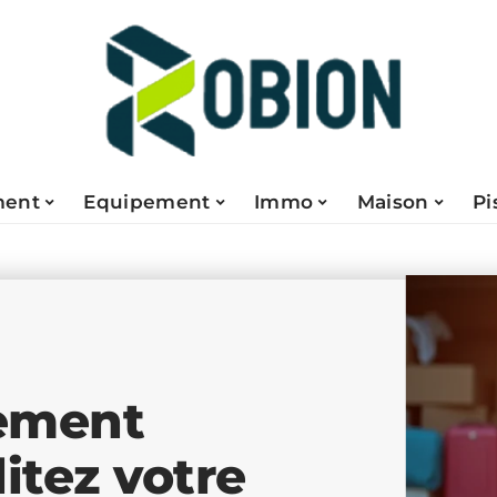
ent
Equipement
Immo
Maison
Pi
ement
litez votre