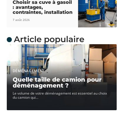
Choisir sa cuve à gasoil
: avantages,
contraintes, installation
7 août 2026
Article populaire
DÉMÉNAGEMENT
Quelle taille de camion pour
déménagement ?
Le volume de votre déménagement est essentiel au choix
du camion qui
…