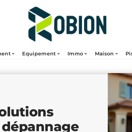
ent
Equipement
Immo
Maison
Pi
olutions
e dépannage