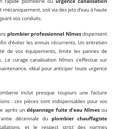
ion rapide plomberie ou
urgence canalisation
it mécaniquement, soit via des jets d’eau à haute
égeant vos conduits.
sans
plombier professionnel Nîmes
dispensent
fin d’éviter les ennuis récurrents. Un entretien
lité de vos équipements, limite les pannes de
. Le curage canalisation Nîmes s’effectue sur
intenance, idéal pour anticiper toute urgence
lomberie inclut presque toujours une facture
tions : ces pièces sont indispensables pour vos
ce après un
dépannage fuite d’eau Nîmes
ou
arantie décennale du
plombier chauffagiste
allations, et le respect strict des normes