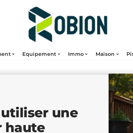
ent
Equipement
Immo
Maison
Pi
utiliser une
r haute