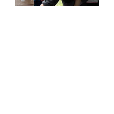
CONSEILS
Quels critères pour bien choisir un
fabricant de peinture professionnel
?
3 août 2026
Article populaire
DÉMÉNAGEMENT