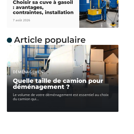
Choisir sa cuve à gasoil
: avantages,
contraintes, installation
7 août 2026
Article populaire
DÉMÉNAGEMENT
Quelle taille de camion pour
déménagement ?
Le volume de votre déménagement est essentiel au choix
du camion qui
…