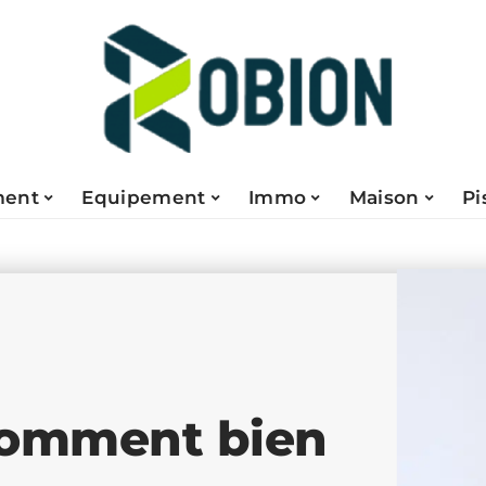
ent
Equipement
Immo
Maison
Pi
comment bien