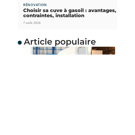
RÉNOVATION
Choisir sa cuve à gasoil : avantages,
contraintes, installation
7 août 2026
Article populaire
DÉMÉNAGEMENT
Quelle taille de camion
pour déménagement ?
Le volume de votre déménagement est essentiel
au choix du camion qui
…
Contact
Mentions Légales
Sitemap
© 2025 | robion.fr