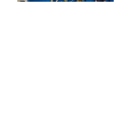
RÉNOVATION
Choisir sa cuve à gasoil : avantages,
contraintes, installation
7 août 2026
Article populaire
DÉMÉNAGEMENT
Quelle taille de camion
pour déménagement ?
Le volume de votre déménagement est essentiel
au choix du camion qui
…