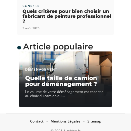
CONSEILS
Quels critères pour bien choisir un
fabricant de peinture professionnel
?
3 août 2026
Article populaire
DÉMÉNAGEMENT
Quelle taille de camion
pour déménagement ?
Le volume de votre déménagement est essentiel
au choix du camion qui
…
Contact
Mentions Légales
Sitemap
© 2025 | robion.fr