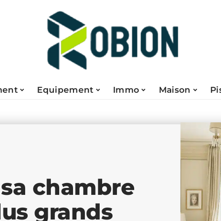
ent
Equipement
Immo
Maison
Pi
 sa chambre
lus grands