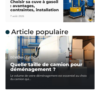
Choisir sa cuve à gasoil
: avantages,
contraintes, installation
7 août 2026
Article populaire
DÉMÉNAGEMENT
Quelle taille de camion pour
déménagement ?
Le volume de votre déménagement est essentiel au choix
du camion qui
…