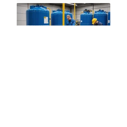
RÉNOVATION
Choisir sa cuve à gasoil : avantages,
contraintes, installation
7 août 2026
Article populaire
DÉMÉNAGEMENT