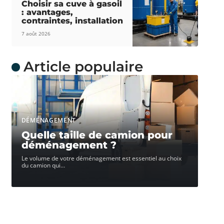
Choisir sa cuve à gasoil
: avantages,
contraintes, installation
7 août 2026
Article populaire
DÉMÉNAGEMENT
Quelle taille de camion pour
déménagement ?
Le volume de votre déménagement est essentiel au choix
du camion qui
…