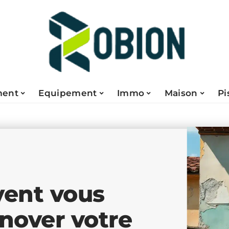
ent
Equipement
Immo
Maison
Pi
vent vous
énover votre