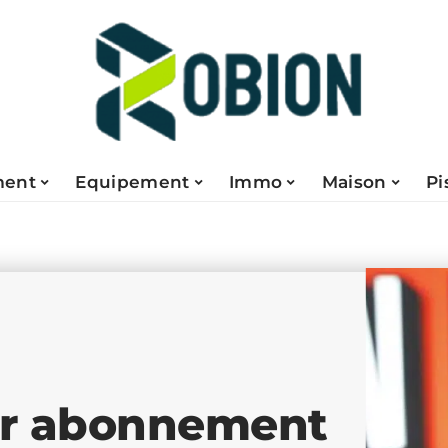
ent
Equipement
Immo
Maison
Pi
eur abonnement