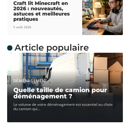
Craft lit Minecraft en
2026 : nouveautés,
astuces et meilleures
pratiques
5 août 2026
Article populaire
DÉMÉNAGEMENT
Quelle taille de camion pour
déménagement ?
Le volume de votre déménagement est essentiel au choix
du camion qui
…