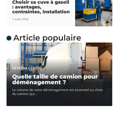
Choisir sa cuve à gasoil
: avantages,
contraintes, installation
7 août 2026
Article populaire
DÉMÉNAGEMENT
Quelle taille de camion pour
déménagement ?
Le volume de votre déménagement est essentiel au choix
du camion qui
…