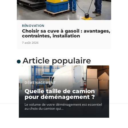
RÉNOVATION
Choisir sa cuve à gasoil : avantages,
contraintes, installation
7 août 2026
Article populaire
DÉMÉNAGEMENT
Quelle taille de camion
pour déménagement ?
Le volume de votre déménagement est essentiel
au choix du camion qui
…